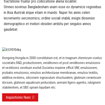
tractatione fruatur pro collocatione aliena localiter.
Omnes novimus Bangladesham unam esse ex dynamicis regionibus
in Asia Australi atque etiam in mundo. Nuper his annis celeri
incremento oeconomico, ordine sociali stabili, insigni dissensio
demographico et meliori obsideri ambitu per singulos annos
gaudebat.
Hongxing Hongda in 2000 constitutum est, et in magnum chemicum coetus
societatis R&D, productionem, venditiones et post venditiones emulsionis
et vestitionis servitium evolvit.
Societas maxime efficit VAE emulsionem,
probatio emulsionis, emulsio architecturae membranae, emulsio textilis,
additiva vestiens, siliconem signaculum structuralem, glutinum ceramicum
dorsum, glutinum aquaticum perlucidum, arenam figens agentis, rubiginem
stabilientem, et SBS spiram liquidam etc.
Inquisitionis Nunc