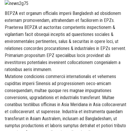
BEPZA est organum officialis imperii Bangladesh ad obsidionem
externam promovendam, attrahendam et faciliorem in EPZs.
Praeterea BEPZA ut auctoritas competentis inspectionem &
vigilantiam facit obsequii inceptis ad quaestiones sociales &
environmentales pertinentes, salus & securitas in opere loci, ut
relationes concordes procurationes & industriales in EPZs servent.
Primarium propositum EPZ specialibus locis provideat ubi
investitores potentiales invenirent collocationem congenialem a
rationibus aeris immunem.
Mutatione condicionis commercii internationalis et vehemens
cupiditas imperii Sinensis ad progressionem oeco-amicam
consequendam, multae quoque res magnae impugnationes
conversionis, upgradationis et industrialis transferunt. Multae
conatibus textilibus officinas in Asia Meridiana in Asia collocaverunt
et collocaverunt. ut superesse. Industria et instrumenta quaedam
transferunt in Asiam Australem, inclusam ad Bangladesham, ut
sumptus productionis et laboris sumptus detrahat et potiori tributo