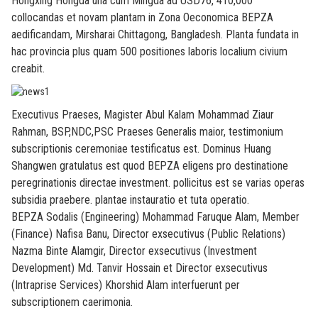
Hongxing Hongda una cum Mingda ad USD76, 410,000
collocandas et novam plantam in Zona Oeconomica BEPZA
aedificandam, Mirsharai Chittagong, Bangladesh. Planta fundata in
hac provincia plus quam 500 positiones laboris localium civium
creabit.
Executivus Praeses, Magister Abul Kalam Mohammad Ziaur
Rahman, BSP,NDC,PSC Praeses Generalis maior, testimonium
subscriptionis ceremoniae testificatus est. Dominus Huang
Shangwen gratulatus est quod BEPZA eligens pro destinatione
peregrinationis directae investment. pollicitus est se varias operas
subsidia praebere. plantae instauratio et tuta operatio.
BEPZA Sodalis (Engineering) Mohammad Faruque Alam, Member
(Finance) Nafisa Banu, Director exsecutivus (Public Relations)
Nazma Binte Alamgir, Director exsecutivus (Investment
Development) Md. Tanvir Hossain et Director exsecutivus
(Intraprise Services) Khorshid Alam interfuerunt per
subscriptionem caerimonia.