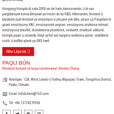
Hongxing Hongda di sala 2000-an de hate damezrandin, û di nav
pargîdaniyek koma kîmyewî ya mezin de ku R&D, hilberandin, firotanê û
karûbarê piştî-firotanê ya emulsîyon û pêçanê yek dike, pêşve çû.
Pargîdanî bi
giranî emulsîyona VAE, emulsiyonek avgiran, emulsiyona xêzkirina mîmarî,
emulsîyona tekstîlê, lêzêdekirina pêvekirinê, sealantê strukturê silîkonê,
benîştê paşîn a seramîk, tîrêjê şefaf avî, kargêra rastkirina qûmê, stabîlkerê
rustê, û kulîlka şilavê ya SBS hwd.
Niha Lêpirsîn
PAQIJ BÛN
Rêvebirê firotanê yê beşa navneteweyî: Rêvebir Zhang
Navnîşan: 12A, West Liando U Valley, Majuqiao Town, Tongzhou District,
Pekîn, Chinaîn.
Email: hxhdchem@163.com
Tel: +86 13718275936