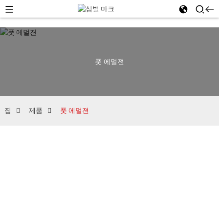
풋 에멀젼
집
제품
풋 에멀젼