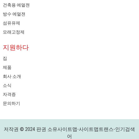
건축용 에멀젼
방수 에멀젼
섬유유제
모래고정제
지원하다
집
제품
회사 소개
소식
자격증
문의하기
저작권 © 2024 판권 소유
사이트맵
-
사이트맵트랜스
-
인기검색
어