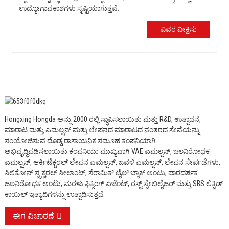
ಉದ್ಯೋಗಾವಕಾಶಗಳು ಸೃಷ್ಟಿಯಾಗುತ್ತವೆ.
ವಿವರ ವೀಕ್ಷಿಸು
Hongxing Hongda ಅನ್ನು 2000 ರಲ್ಲಿ ಸ್ಥಾಪಿಸಲಾಯಿತು ಮತ್ತು R&D, ಉತ್ಪಾದನೆ,
ಮಾರಾಟ ಮತ್ತು ಎಮಲ್ಷನ್ ಮತ್ತು ಲೇಪನದ ಮಾರಾಟದ ನಂತರದ ಸೇವೆಯನ್ನು
ಸಂಯೋಜಿಸುವ ದೊಡ್ಡ ರಾಸಾಯನಿಕ ಸಮೂಹ ಕಂಪನಿಯಾಗಿ
ಅಭಿವೃದ್ಧಿಪಡಿಸಲಾಯಿತು.
ಕಂಪನಿಯು ಮುಖ್ಯವಾಗಿ VAE ಎಮಲ್ಷನ್, ಜಲನಿರೋಧಕ
ಎಮಲ್ಷನ್, ಆರ್ಕಿಟೆಕ್ಚರಲ್ ಲೇಪನ ಎಮಲ್ಷನ್, ಜವಳಿ ಎಮಲ್ಷನ್, ಲೇಪನ ಸೇರ್ಪಡೆಗಳು,
ಸಿಲಿಕೋನ್ ಸ್ಟ್ರಕ್ಚರಲ್ ಸೀಲಾಂಟ್, ಸೆರಾಮಿಕ್ ಟೈಲ್ ಬ್ಯಾಕ್ ಅಂಟು, ಪಾರದರ್ಶಕ
ಜಲನಿರೋಧಕ ಅಂಟು, ಮರಳು ಫಿಕ್ಸಿಂಗ್ ಏಜೆಂಟ್, ರಸ್ಟ್ ಸ್ಟೇಬಿಲೈಜರ್ ಮತ್ತು SBS ಲಿಕ್ವಿಡ್
ಕಾಯಿಲ್ ಇತ್ಯಾದಿಗಳನ್ನು ಉತ್ಪಾದಿಸುತ್ತದೆ.
ಈಗ ವಿಚಾರಣೆ