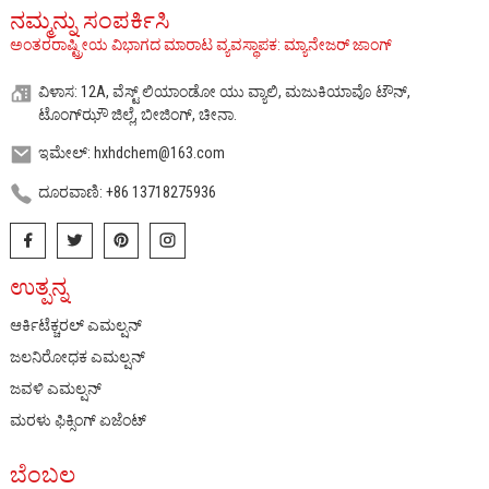
ನಮ್ಮನ್ನು ಸಂಪರ್ಕಿಸಿ
ಅಂತರರಾಷ್ಟ್ರೀಯ ವಿಭಾಗದ ಮಾರಾಟ ವ್ಯವಸ್ಥಾಪಕ: ಮ್ಯಾನೇಜರ್ ಜಾಂಗ್
ವಿಳಾಸ: 12A, ವೆಸ್ಟ್ ಲಿಯಾಂಡೋ ಯು ವ್ಯಾಲಿ, ಮಜುಕಿಯಾವೊ ಟೌನ್,
ಟೊಂಗ್‌ಝೌ ಜಿಲ್ಲೆ, ಬೀಜಿಂಗ್, ಚೀನಾ.
ಇಮೇಲ್: hxhdchem@163.com
ದೂರವಾಣಿ: +86 13718275936
ಉತ್ಪನ್ನ
ಆರ್ಕಿಟೆಕ್ಚರಲ್ ಎಮಲ್ಷನ್
ಜಲನಿರೋಧಕ ಎಮಲ್ಷನ್
ಜವಳಿ ಎಮಲ್ಷನ್
ಮರಳು ಫಿಕ್ಸಿಂಗ್ ಏಜೆಂಟ್
ಬೆಂಬಲ