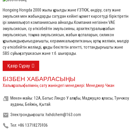
Hongxing Hongda 2000 жылы құрылды және ҒЗТКЖ, өндіру, сату және
эмульсия мен жабындарды сатудан кейінгі қызмет көрсетуді біріктіретін
ірі химиялық топ компаниясына айналды.
Компания негізінен VAE
эмульсиясын, су өткізбейтін эмульсияны, архитектуралық жабын
эмульсиясын, тоқыма эмульсиясын, жабын қоспаларын, силикон
құрылымдық тығыздағышты, керамикалық плитканың артқы желімін, мөлдір
су өткізбейтін желімді, құмды бекітетін агентті, тоттандырғышты және
SBS сұйық катушкасын және т.б. шығарады.
Қазір Сұрау
БІЗБЕН ХАБАРЛАСЫҢЫ
Халықаралық бөлімнің сату жөніндегі менеджері: Менеджер Чжан
Мекен-жайы: 12А, Батыс Ляндо У алқабы, Маджуцяо қаласы, Тунчжоу
ауданы, Бейжің, Қытай.
Электрондық пошта: hxhdchem@163.com
Тел: +86 13718275936