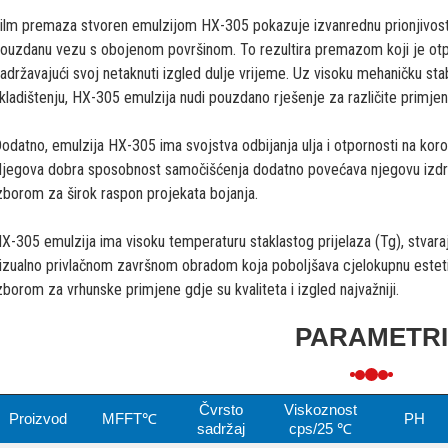
ilm premaza stvoren emulzijom HX-305 pokazuje izvanrednu prionjivost
ouzdanu vezu s obojenom površinom. To rezultira premazom koji je otpora
adržavajući svoj netaknuti izgled dulje vrijeme. Uz visoku mehaničku stabil
kladištenju, HX-305 emulzija nudi pouzdano rješenje za različite primjen
odatno, emulzija HX-305 ima svojstva odbijanja ulja i otpornosti na koroz
jegova dobra sposobnost samočišćenja dodatno povećava njegovu izdržlj
zborom za širok raspon projekata bojanja.
X-305 emulzija ima visoku temperaturu staklastog prijelaza (Tg), stvaraju
izualno privlačnom završnom obradom koja poboljšava cjelokupnu estetik
zborom za vrhunske primjene gdje su kvaliteta i izgled najvažniji.
PARAMETRI
Čvrsto
Viskoznost
Proizvod
MFFT℃
PH
sadržaj
cps/25 ℃