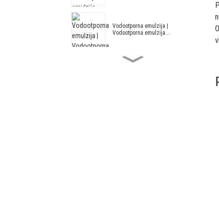
P
n
Vodootporna emulzija |
O
Vodootporna emulzija...
v
Akrilna i stirenska vodootporna
emulzija HX...
Arhitektonska emulzija HX-305
Modificirani akril i stiren
arhitektonski...
Arhitektonska emulzija --
Arhitektonska em...