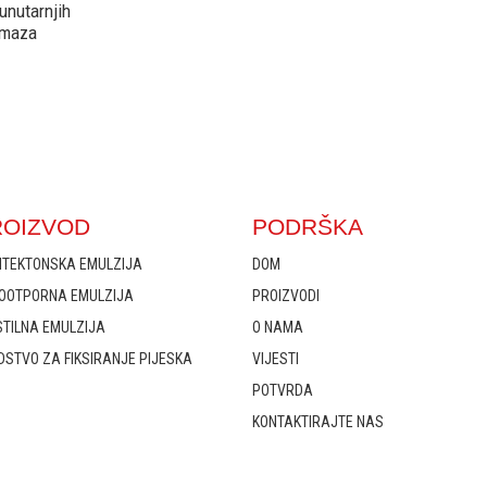
 unutarnjih
emaza
ROIZVOD
PODRŠKA
ITEKTONSKA EMULZIJA
DOM
OOTPORNA EMULZIJA
PROIZVODI
STILNA EMULZIJA
O NAMA
DSTVO ZA FIKSIRANJE PIJESKA
VIJESTI
POTVRDA
KONTAKTIRAJTE NAS