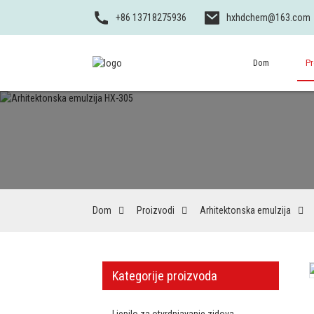
+86 13718275936
hxhdchem@163.com
Dom
Pr
Dom
Proizvodi
Arhitektonska emulzija
Kategorije proizvoda
Ljepilo za otvrdnjavanje zidova