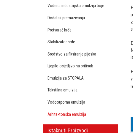
Vodena industrijska emulzija boje
F
p
Dodatak premazivanju
z
s
Pretvarač hrđe
Stabilizator hrđe
D
N
Sredstvo za fiksiranje pijeska
i
Ljepilo osjetljivo na pritisak
H
Emulzija za STOPALA
v
i
Tekstilna emulzija
Vodootporna emulzija
Arhitektonska emulzija
Istaknuti Proizvodi