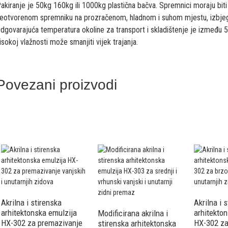
akiranje je 50kg 160kg ili 1000kg plastična bačva. Spremnici moraju biti 
eotvorenom spremniku na prozračenom, hladnom i suhom mjestu, izbjegav
dgovarajuća temperatura okoline za transport i skladištenje je između 5 i
isokoj vlažnosti može smanjiti vijek trajanja.
Povezani proizvodi
Akrilna i stirenska
Akrilna i 
arhitektonska emulzija
arhitekto
Modificirana akrilna i
HX-302 za premazivanje
HX-302 za
stirenska arhitektonska