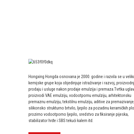
Hongxing Hongda osnovana je 2000. godine i razvila se u veliku
kemijske grupe koja objedinjuje istraživanje i razvoj, proizvodnj
prodaju i usluge nakon prodaje emulzija i premaza.
Tvrtka ugl
proizvodi VAE emulziju, vodootpornu emulziju, arhitektonsku
premaznu emulziju, tekstilnu emulziju, aditive za premazivanje
silikonsko strukturno brtvilo, ljepilo za pozadinu keramičkih plo
prozirno vodootporno ljepilo, sredstvo za fiksiranje pijeska,
stabilizator hrđe i SBS tekući kalem itd.