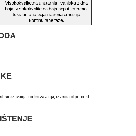
Visokokvalitetna unutarnja i vanjska zidna
boja, visokokvalitetna boja poput kamena,
teksturirana boja i šarena emulzija
kontinuirane faze.
VODA
IKE
nost smrzavanja i odmrzavanja, izvrsna otpornost
IŠTENJE