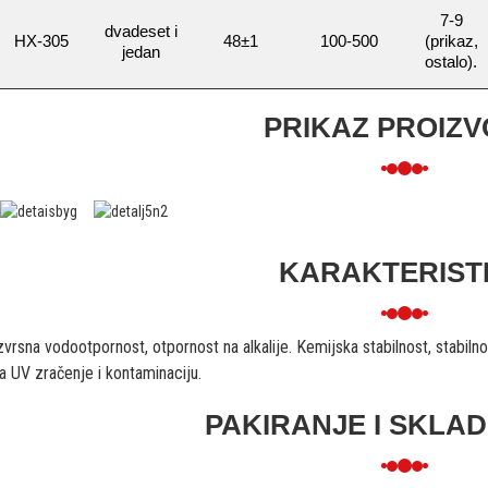
7-9
dvadeset i
HX-305
48±1
100-500
(prikaz,
jedan
ostalo).
PRIKAZ PROIZ
KARAKTERIST
zvrsna vodootpornost, otpornost na alkalije. Kemijska stabilnost, stabil
a UV zračenje i kontaminaciju.
PAKIRANJE I SKLAD