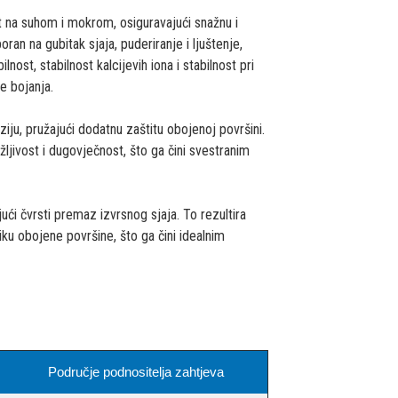
 na suhom i mokrom, osiguravajući snažnu i
n na gubitak sjaja, puderiranje i ljuštenje,
nost, stabilnost kalcijevih iona i stabilnost pri
e bojanja.
iju, pružajući dodatnu zaštitu obojenoj površini.
ivost i dugovječnost, što ga čini svestranim
ći čvrsti premaz izvrsnog sjaja. To rezultira
u obojene površine, što ga čini idealnim
Područje podnositelja zahtjeva