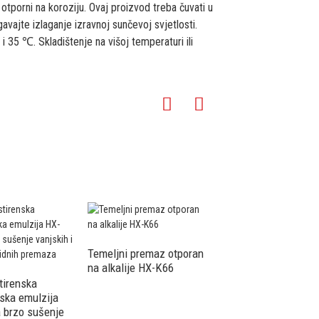
otporni na koroziju. Ovaj proizvod treba čuvati u
ajte izlaganje izravnoj sunčevoj svjetlosti.
 35 ℃. Skladištenje na višoj temperaturi ili
Temeljni premaz otporan
na alkalije HX-K66
Arhitektonska emulzi
Arhitektonska emulz
stirenska
HX-302G
nska emulzija
 brzo sušenje