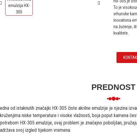
HX-305 je čis
To je visokou
vrhunske kame
inovativna em
na žućenje, š
kvalitete.
KONTAK
PREDNOST
edna od istaknutih značajki HX-305 čiste akrilne emulzije je njezina izv
kruženjima niske temperature i visoke vlažnosti, boja poput kamena čest
potrebom HX-305 emulzije, ovaj problem je značajno poboljšan, pružajući 
adržava svoj izgled tijekom vremena.