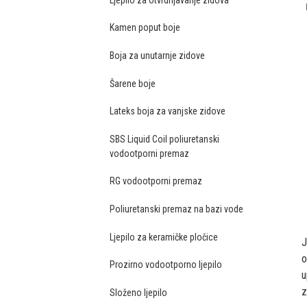
Kamen poput boje
Boja za unutarnje zidove
Šarene boje
Lateks boja za vanjske zidove
SBS Liquid Coil poliuretanski
vodootporni premaz
RG vodootporni premaz
Poliuretanski premaz na bazi vode
Ljepilo za keramičke pločice
J
o
Prozirno vodootporno ljepilo
u
z
Složeno ljepilo