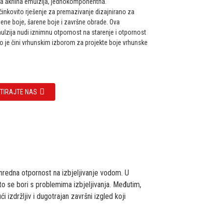
ta akrilna emulzija, jednokomponentna.
činkovito rješenje za premazivanje dizajnirano za
ne boje, šarene boje i završne obrade. Ova
ulzija nudi iznimnu otpornost na starenje i otpornost
to je čini vrhunskim izborom za projekte boje vrhunske
TIRAJTE NAS
anredna otpornost na izbjeljivanje vodom. U
o se bori s problemima izbjeljivanja. Međutim,
izdržljiv i dugotrajan završni izgled koji