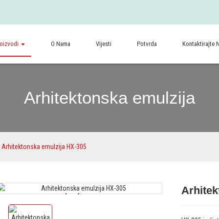
oizvodi
O Nama
Vijesti
Potvrda
Kontaktirajte 
Arhitektonska emulzija
Arhitektonska emulzija HX-305
Arhitek
Loading...
Loading...