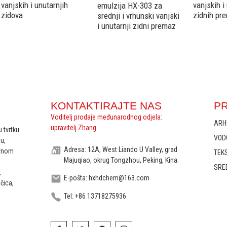
vanjskih i unutarnjih
vanjskih i
emulzija HX-303 za
zidova
zidnih pr
srednji i vrhunski vanjski
i unutarnji zidni premaz
KONTAKTIRAJTE NAS
P
Voditelj prodaje međunarodnog odjela:
ARH
upravitelj Zhang
 tvrtku
VOD
u,
Adresa: 12A, West Liando U Valley, grad
avnom
TEK
Majuqiao, okrug Tongzhou, Peking, Kina.
SRE
,
E-pošta: hxhdchem@163.com
čica,
Tel: +86 13718275936