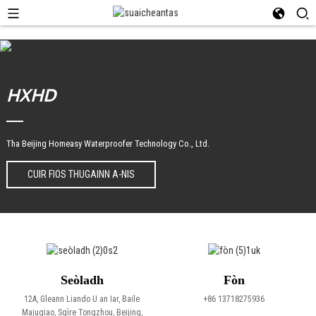
HXHD
Tha Beijing Homeasy Waterproofer Technology Co., Ltd.
CUIR FIOS THUGAINN A-NIS
Seòladh
Fòn
12A, Gleann Liando U an Iar, Baile
+86 13718275936
Majuqiao, Sgìre Tongzhou, Beijing,