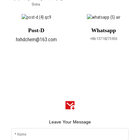
Sìona.
Post-D
Whatsapp
hxhdchem@163.com
+86-13718275936
Leave Your Message