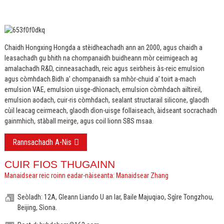
Chaidh Hongxing Hongda a stèidheachadh ann an 2000, agus chaidh a
leasachadh gu bhith na chompanaidh buidheann mòr ceimigeach ag
amalachadh R&D, cinneasachadh, reic agus seirbheis às-reic emulsion
agus còmhdach.
Bidh a’ chompanaidh sa mhòr-chuid a’ toirt a-mach
emulsion VAE, emulsion uisge-dhìonach, emulsion còmhdach ailtireil,
emulsion aodach, cuir-ris còmhdach, sealant structarail silicone, glaodh
cùil leacag ceirmeach, glaodh dìon-uisge follaiseach, àidseant socrachadh
gainmhich, stàball meirge, agus coil lionn SBS msaa.
Rannsachadh A-Nis
CUIR FIOS THUGAINN
Manaidsear reic roinn eadar-nàiseanta: Manaidsear Zhang
Seòladh: 12A, Gleann Liando U an Iar, Baile Majuqiao, Sgìre Tongzhou,
Beijing, Sìona.