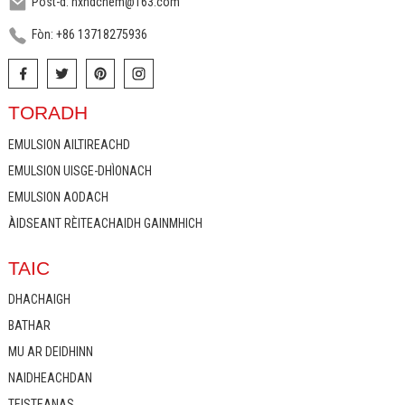
Post-d: hxhdchem@163.com
Fòn: +86 13718275936
TORADH
EMULSION AILTIREACHD
EMULSION UISGE-DHÌONACH
EMULSION AODACH
ÀIDSEANT RÈITEACHAIDH GAINMHICH
TAIC
DHACHAIGH
BATHAR
MU AR DEIDHINN
NAIDHEACHDAN
TEISTEANAS