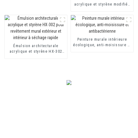
acrylique et styrène modifiée
HX-303 pour revêtement mural
extérieur et intérieur de
qualité moyenne et supérieure
Peinture murale intérieure
écologique, anti-moisissure et
Émulsion architecturale
antibactérienne
acrylique et styrène HX-302
pour revêtement mural
extérieur et intérieur à
séchage rapide