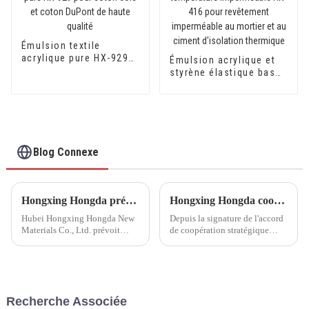
Émulsion textile
acrylique pure HX-929
Émulsion acrylique et
pour coton soie et
styrène élastique basse
coton DuPont de haute
température
qualité
imperméable HX-416
pour revêtement
imperméable au mortier
et au ciment d'isolation
thermique
Blog Connexe
Hongxing Hongda prévoit d'investir 1,6 milliard de yuans pour construire une nouvelle usine de production d'émulsion d'une capacité de production de 510 000 tonnes par an.
Hongxing Hongda coopère avec Keshun Waterproof Technology Co., Ltd pour apporter un nouvel avenir à l'industrie
Hubei Hongxing Hongda New
Depuis la signature de l'accord
Materials Co., Ltd. prévoit
de coopération stratégique
d'investir un total de 1,1
avec Keshun Waterproof
milliard de yuans pour
Technology Co., Ltd (ci-après
construire une nouvelle usine
dénommée « Keshun Company
avec une production annuelle
»), ils ont hâte de nous rendre
de 400 000 tonnes d'émulsion à
visite.
Recherche Associée
base d'eau et 60 000 tonnes de