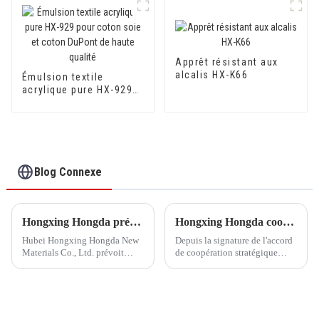
Apprêt résistant aux
alcalis HX-K66
Émulsion textile
acrylique pure HX-929
pour coton soie et
coton DuPont de haute
qualité
Blog Connexe
Hongxing Hongda prévoit d'investir 1,6 milliard de yuans pour construire une nouvelle usine de production d'émulsion d'une capacité de production de 510 000 tonnes par an.
Hongxing Hongda coopère avec Keshun Waterproof Technology Co., Ltd pour apporter un nouvel avenir à l'industrie
Hubei Hongxing Hongda New
Depuis la signature de l'accord
Materials Co., Ltd. prévoit
de coopération stratégique
d'investir un total de 1,1
avec Keshun Waterproof
milliard de yuans pour
Technology Co., Ltd (ci-après
construire une nouvelle usine
dénommée « Keshun Company
avec une production annuelle
»), ils ont hâte de nous rendre
de 400 000 tonnes d'émulsion à
visite.