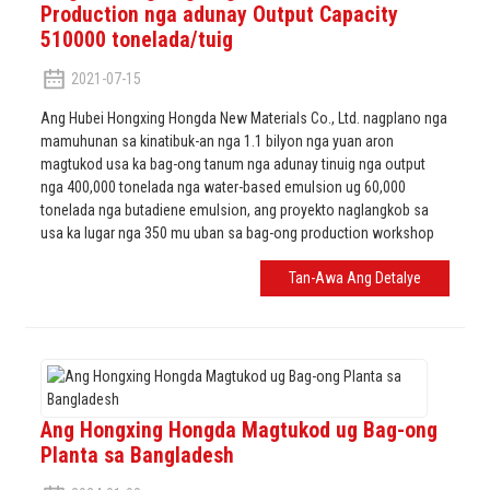
Production nga adunay Output Capacity
510000 tonelada/tuig
2021-07-15
Ang Hubei Hongxing Hongda New Materials Co., Ltd. nagplano nga
mamuhunan sa kinatibuk-an nga 1.1 bilyon nga yuan aron
magtukod usa ka bag-ong tanum nga adunay tinuig nga output
nga 400,000 tonelada nga water-based emulsion ug 60,000
tonelada nga butadiene emulsion, ang proyekto naglangkob sa
usa ka lugar nga 350 mu uban sa bag-ong production workshop
Tan-Awa Ang Detalye
Ang Hongxing Hongda Magtukod ug Bag-ong
Planta sa Bangladesh