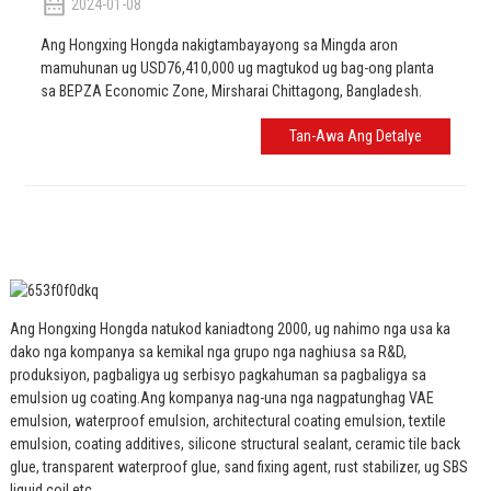
2024-01-08
Ang Hongxing Hongda nakigtambayayong sa Mingda aron
mamuhunan ug USD76,410,000 ug magtukod ug bag-ong planta
sa BEPZA Economic Zone, Mirsharai Chittagong, Bangladesh.
Tan-Awa Ang Detalye
Ang Hongxing Hongda natukod kaniadtong 2000, ug nahimo nga usa ka
dako nga kompanya sa kemikal nga grupo nga naghiusa sa R&D,
produksiyon, pagbaligya ug serbisyo pagkahuman sa pagbaligya sa
emulsion ug coating.
Ang kompanya nag-una nga nagpatunghag VAE
emulsion, waterproof emulsion, architectural coating emulsion, textile
emulsion, coating additives, silicone structural sealant, ceramic tile back
glue, transparent waterproof glue, sand fixing agent, rust stabilizer, ug SBS
liquid coil etc.