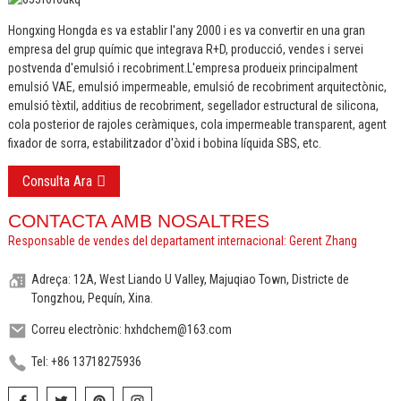
Hongxing Hongda es va establir l'any 2000 i es va convertir en una gran
empresa del grup químic que integrava R+D, producció, vendes i servei
postvenda d'emulsió i recobriment.
L'empresa produeix principalment
emulsió VAE, emulsió impermeable, emulsió de recobriment arquitectònic,
emulsió tèxtil, additius de recobriment, segellador estructural de silicona,
cola posterior de rajoles ceràmiques, cola impermeable transparent, agent
fixador de sorra, estabilitzador d'òxid i bobina líquida SBS, etc.
Consulta Ara
CONTACTA AMB NOSALTRES
Responsable de vendes del departament internacional: Gerent Zhang
Adreça: 12A, West Liando U Valley, Majuqiao Town, Districte de
Tongzhou, Pequín, Xina.
Correu electrònic: hxhdchem@163.com
Tel: +86 13718275936