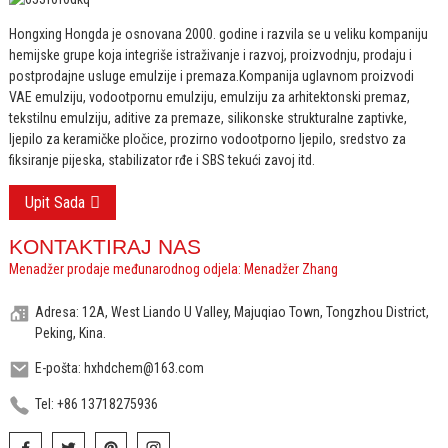
Hongxing Hongda je osnovana 2000. godine i razvila se u veliku kompaniju
hemijske grupe koja integriše istraživanje i razvoj, proizvodnju, prodaju i
postprodajne usluge emulzije i premaza.
Kompanija uglavnom proizvodi
VAE emulziju, vodootpornu emulziju, emulziju za arhitektonski premaz,
tekstilnu emulziju, aditive za premaze, silikonske strukturalne zaptivke,
ljepilo za keramičke pločice, prozirno vodootporno ljepilo, sredstvo za
fiksiranje pijeska, stabilizator rđe i SBS tekući zavoj itd.
Upit Sada
KONTAKTIRAJ NAS
Menadžer prodaje međunarodnog odjela: Menadžer Zhang
Adresa: 12A, West Liando U Valley, Majuqiao Town, Tongzhou District,
Peking, Kina.
E-pošta: hxhdchem@163.com
Tel: +86 13718275936