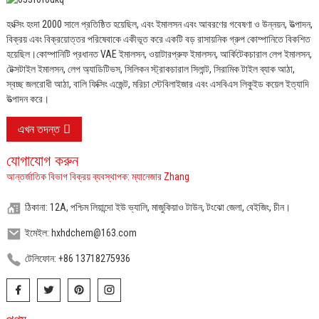
হংক্সিং হংদা 2000 সালে প্রতিষ্ঠিত হয়েছিল, এবং ইমালসন এবং আবরণের গবেষণা ও উন্নয়ন, উত্পাদন,
বিক্রয় এবং বিক্রয়োত্তর পরিষেবাকে একীভূত করে একটি বড় রাসায়নিক গ্রুপ কোম্পানিতে বিকশিত
হয়েছিল।
কোম্পানিটি প্রধানত VAE ইমালসন, ওয়াটারপ্রুফ ইমালসন, আর্কিটেকচারাল লেপ ইমালসন,
টেক্সটাইল ইমালসন, লেপ অ্যাডিটিভস, সিলিকন স্ট্রাকচারাল সিলান্ট, সিরামিক টাইল ব্যাক আঠা,
স্বচ্ছ জলরোধী আঠা, বালি ফিক্সিং এজেন্ট, মরিচা স্টেবিলাইজার এবং এসবিএস লিকুইড কয়েল ইত্যাদি
উত্পাদন করে।
এখন তদন্ত
যোগাযোগ করুন
আন্তর্জাতিক বিভাগ বিক্রয় ব্যবস্থাপক: ম্যানেজার Zhang
ঠিকানা: 12A, পশ্চিম লিয়ান্দো ইউ ভ্যালি, মাজুকিয়াও টাউন, টংঝো জেলা, বেইজিং, চীন।
ইমেইল: hxhdchem@163.com
টেলিফোন: +86 13718275936