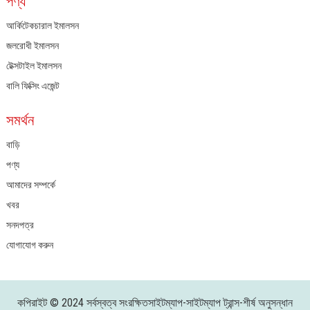
পণ্য
আর্কিটেকচারাল ইমালসন
জলরোধী ইমালসন
টেক্সটাইল ইমালসন
বালি ফিক্সিং এজেন্ট
সমর্থন
বাড়ি
পণ্য
আমাদের সম্পর্কে
খবর
সনদপত্র
যোগাযোগ করুন
কপিরাইট © 2024 সর্বস্বত্ব সংরক্ষিত
সাইটম্যাপ
-
সাইটম্যাপ ট্রান্স
-
শীর্ষ অনুসন্ধান