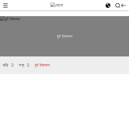
ফুট ইমালসন
বাড়ি
পণ্য
ফুট ইমালসন