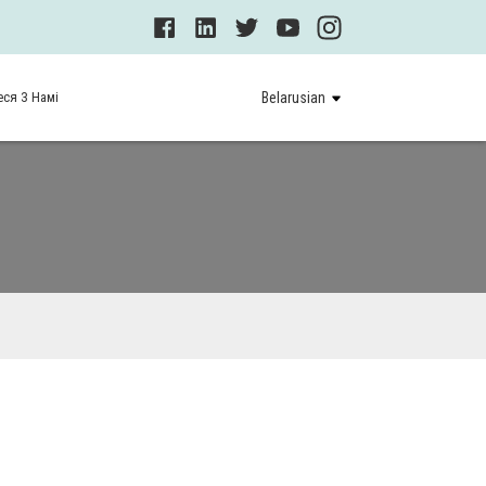
ся З Намі
Belarusian