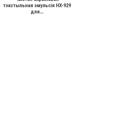
тэкстыльная эмульсія HX-929
для...