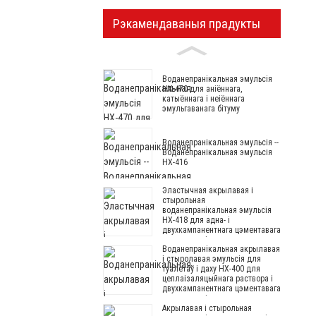
Рэкамендаваныя прадукты
Воданепранікальная эмульсія
HX-470 для аніённага,
катыённага і неіённага
эмульгаванага бітуму
Воданепранікальная эмульсія --
Воданепранікальная эмульсія
HX-416
Эластычная акрылавая і
стырольная
воданепранікальная эмульсія
HX-418 для адна- і
двухкампанентнага цэментавага
воданепранікальнага пакрыцця
Воданепранікальная акрылавая
і стыролавая эмульсія для
туалетаў і даху HX-400 для
цеплаізаляцыйнага раствора і
двухкампанентнага цэментавага
воданепранікальнага пакрыцця
Акрылавая і стырольная