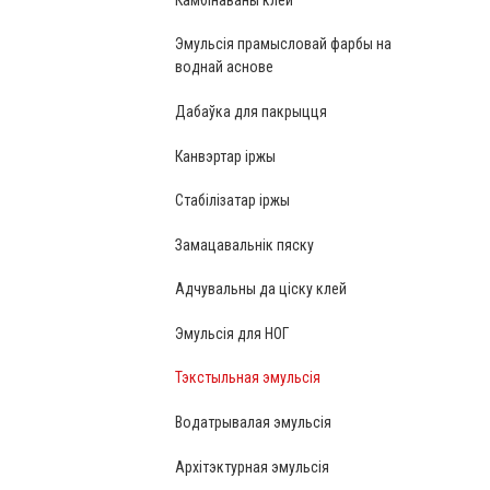
Эмульсія прамысловай фарбы на
воднай аснове
Дабаўка для пакрыцця
Канвэртар іржы
Стабілізатар іржы
Замацавальнік пяску
Адчувальны да ціску клей
Эмульсія для НОГ
Тэкстыльная эмульсія
Водатрывалая эмульсія
Архітэктурная эмульсія