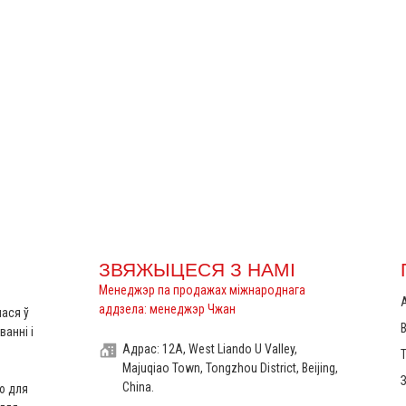
ЗВЯЖЫЦЕСЯ З НАМІ
Менеджэр па продажах міжнароднага
аддзела: менеджэр Чжан
лася ў
анні і
Адрас: 12A, West Liando U Valley,
Majuqiao Town, Tongzhou District, Beijing,
China.
ю для