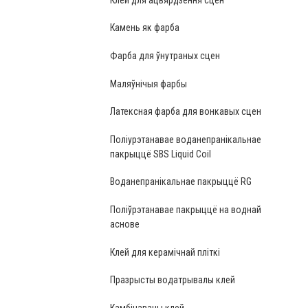
Камень як фарба
Фарба для ўнутраных сцен
Маляўнічыя фарбы
Латексная фарба для вонкавых сцен
Поліурэтанавае воданепранікальнае
пакрыццё SBS Liquid Coil
Воданепранікальнае пакрыццё RG
Поліўрэтанавае пакрыццё на воднай
аснове
Клей для керамічнай пліткі
Празрысты водатрывалы клей
Камбінаваны клей