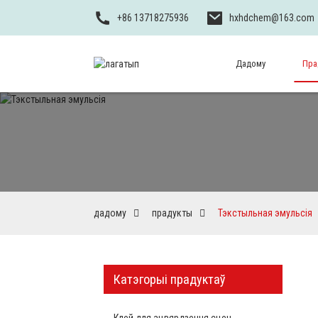
+86 13718275936
hxhdchem@163.com
Дадому
Пра
дадому
прадукты
Тэкстыльная эмульсія
Катэгорыі прадуктаў
Клей для ацвярдзення сцен