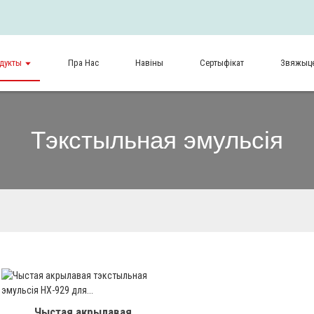
дукты
Пра Нас
Навіны
Сертыфікат
Звяжыце
Тэкстыльная эмульсія
Чыстая акрылавая