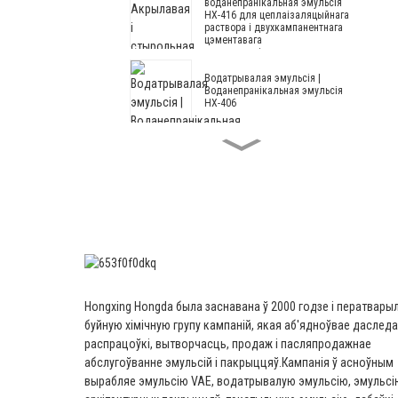
воданепранікальная эмульсія
HX-416 для цеплаізаляцыйнага
раствора і двухкампанентнага
цэментавага
воданепранікальнага пакрыцця
Водатрывалая эмульсія |
Воданепранікальная эмульсія
HX-406
Акрылавая і стырольная
воданепранікальная эмульсія
HX-408 для цеплаізаляцыйнага
раствора і цэментавага
воданепранікальнага пакрыцця
Архітэктурная эмульсія HX-305
Мадыфікаваная акрылавая і
стыролавая архітэктурная
Hongxing Hongda была заснавана ў 2000 годзе і ператвары
эмульсія HX-303 для пакрыцця
буйную хімічную групу кампаній, якая аб'ядноўвае даследав
знешніх і ўнутраных сцен
сярэдняга і вышэйшага класа
распрацоўкі, вытворчасць, продаж і пасляпродажнае
абслугоўванне эмульсій і пакрыццяў.
Кампанія ў асноўным
Архітэктурная эмульсія --
вырабляе эмульсію VAE, водатрывалую эмульсію, эмульсі
Архітэктурная эмульсія HX-302G