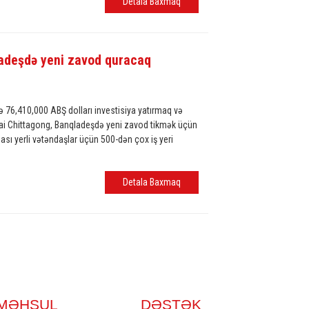
Detala Baxmaq
adeşdə yeni zavod quracaq
 76,410,000 ABŞ dolları investisiya yatırmaq və
ai Chittagong, Banqladeşdə yeni zavod tikmək üçün
ası yerli vətəndaşlar üçün 500-dən çox iş yeri
Detala Baxmaq
MƏHSUL
DƏSTƏK