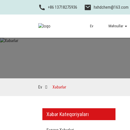
+86 13718275936
hxhdchem@163.com
Ev
Məhsullar
Ev
Xəbərlər
Xəbər Kateqoriyaları
Sənaye Xəbərləri