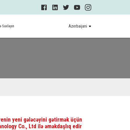
ə Saxlayın
Azerbaijani
nin yeni gələcəyini gətirmək üçün
ology Co., Ltd ilə əməkdaşlıq edir