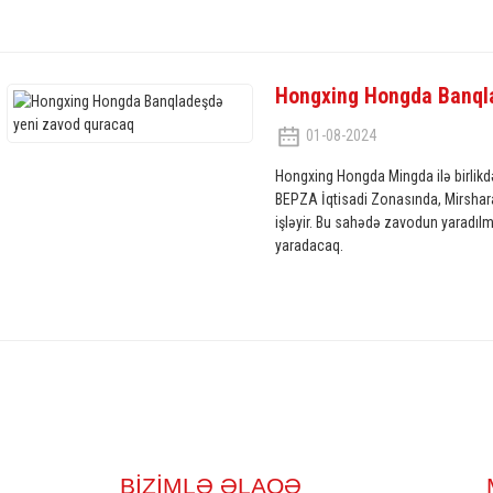
Hongxing Hongda Banql
01-08-2024
Hongxing Hongda Mingda ilə birlikdə
BEPZA İqtisadi Zonasında, Mirshar
işləyir. Bu sahədə zavodun yaradılm
yaradacaq.
BIZIMLƏ ƏLAQƏ