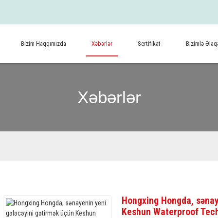
Bizim Haqqımızda
Xəbərlər
Sertifikat
Bizimlə Əlaq
Xəbərlər
Hongxing Hongda, sənaye
Keshun Waterproof Techn