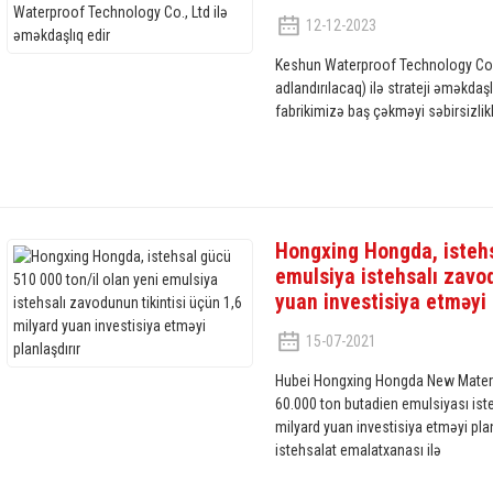
12-12-2023
Keshun Waterproof Technology Co
adlandırılacaq) ilə strateji əməkda
fabrikimizə baş çəkməyi səbirsizlikl
Hongxing Hongda, istehs
emulsiya istehsalı zavod
yuan investisiya etməyi 
15-07-2021
Hubei Hongxing Hongda New Material
60.000 ton butadien emulsiyası iste
milyard yuan investisiya etməyi plan
istehsalat emalatxanası ilə