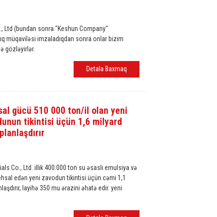
., Ltd (bundan sonra "Keshun Company"
şlıq müqaviləsi imzaladıqdan sonra onlar bizim
ə gözləyirlər.
Detala Baxmaq
al gücü 510 000 ton/il olan yeni
unun tikintisi üçün 1,6 milyard
planlaşdırır
s Co., Ltd. illik 400.000 ton su əsaslı emulsiya və
hsal edən yeni zavodun tikintisi üçün cəmi 1,1
laşdırır, layihə 350 mu ərazini əhatə edir. yeni