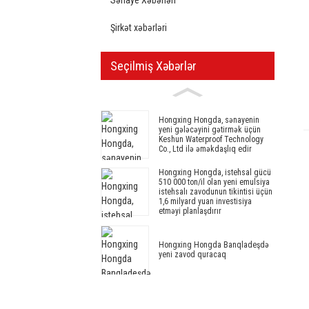
Şirkət xəbərləri
Seçilmiş Xəbərlər
Hongxing Hongda, sənayenin
yeni gələcəyini gətirmək üçün
Keshun Waterproof Technology
Co., Ltd ilə əməkdaşlıq edir
Hongxing Hongda, istehsal gücü
510 000 ton/il olan yeni emulsiya
istehsalı zavodunun tikintisi üçün
1,6 milyard yuan investisiya
etməyi planlaşdırır
Hongxing Hongda Banqladeşdə
yeni zavod quracaq