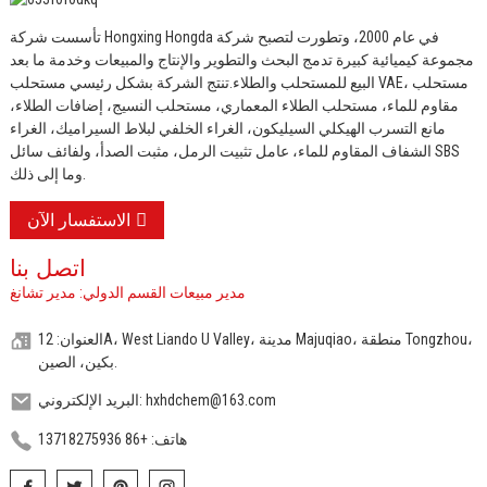
تأسست شركة Hongxing Hongda في عام 2000، وتطورت لتصبح شركة
مجموعة كيميائية كبيرة تدمج البحث والتطوير والإنتاج والمبيعات وخدمة ما بعد
البيع للمستحلب والطلاء.
تنتج الشركة بشكل رئيسي مستحلب VAE، مستحلب
مقاوم للماء، مستحلب الطلاء المعماري، مستحلب النسيج، إضافات الطلاء،
مانع التسرب الهيكلي السيليكون، الغراء الخلفي لبلاط السيراميك، الغراء
الشفاف المقاوم للماء، عامل تثبيت الرمل، مثبت الصدأ، ولفائف سائل SBS
وما إلى ذلك.
الاستفسار الآن
اتصل بنا
مدير مبيعات القسم الدولي: مدير تشانغ
العنوان: 12A، West Liando U Valley، مدينة Majuqiao، منطقة Tongzhou،
بكين، الصين.
البريد الإلكتروني: hxhdchem@163.com
هاتف: +86 13718275936