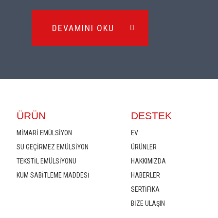
DEVAMINI OKU
ÜRÜN
DESTEK
MIMARI EMÜLSIYON
EV
SU GEÇIRMEZ EMÜLSIYON
ÜRÜNLER
TEKSTIL EMÜLSIYONU
HAKKIMIZDA
KUM SABITLEME MADDESI
HABERLER
SERTIFIKA
BIZE ULAŞIN