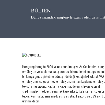
BÜLTEN
Dünya çapındaki müşteriyle uzun vadeli bir iş iliş
Hongxing Hongda 2000 yılında kurulmuş ve Ar-Ge, üretim, satış
emülsiyon ve kaplama satış sonrası hizmetlerini entegre eden
bir kimya grubu şirketine dönüşmüştür.
Şirket ağırlıklı olarak VAE
emülsiyonu, su geçirmez emülsiyon, mimari kaplama emülsiy
tekstil emülsiyonu, kaplama katkı maddeleri, silikon yapısal
sızdırmazlık maddesi, seramik karo arka tutkalı, şeffaf su geç
tutkal, kum sabitleme maddesi, pas stabilizatörü ve SBS sıvı bo
üretmektedir.