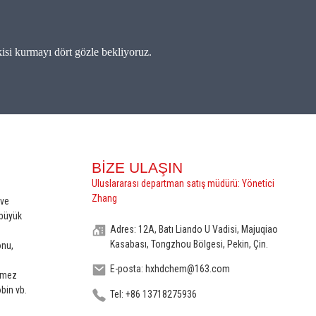
kisi kurmayı dört gözle bekliyoruz.
BIZE ULAŞIN
Uluslararası departman satış müdürü: Yönetici
Zhang
 ve
 büyük
Adres: 12A, Batı Liando U Vadisi, Majuqiao
Kasabası, Tongzhou Bölgesi, Pekin, Çin.
onu,
E-posta: hxhdchem@163.com
irmez
bin vb.
Tel: +86 13718275936