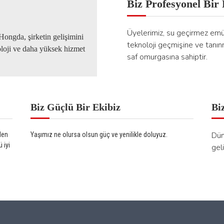
Biz Profesyonel Bir 
Üyelerimiz, su geçirmez emül
Hongda, şirketin gelişimini
teknoloji geçmişine ve tanın
loji ve daha yüksek hizmet
saf omurgasına sahiptir.
Biz Güçlü Bir Ekibiz
Bi
Dün
den
Yaşımız ne olursa olsun güç ve yenilikle doluyuz.
 iyi
gel