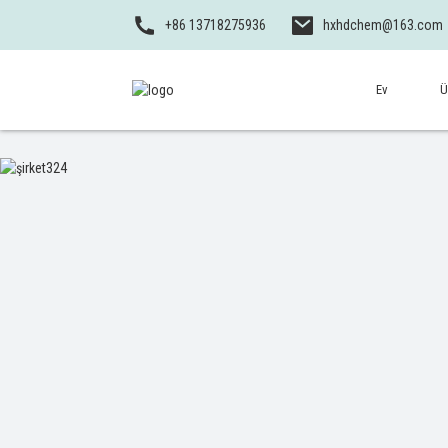
+86 13718275936
hxhdchem@163.com
Ev
Ü