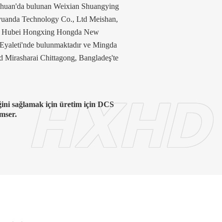
Sichuan'da bulunan Weixian Shuangying
inyuanda Technology Co., Ltd Meishan,
ır, Hubei Hongxing Hongda New
 Eyaleti'nde bulunmaktadır ve Mingda
d Mirasharai Chittagong, Bangladeş'te
HXHD
iğini sağlamak için üretim için DCS
imser.