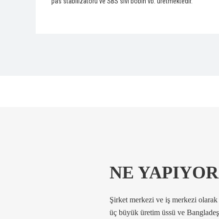
pas stabilizatörü ve SBS sıvı bobin vb. üretmektedir.
NE YAPIYO
Şirket merkezi ve iş merkezi olarak 
üç büyük üretim üssü ve Bangladeş'