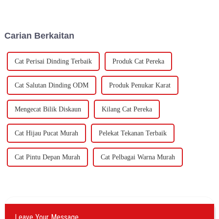
bilion yuan untuk membina
Technology Co., Ltd (selepas
loji baharu dengan
ini dirujuk sebagai "Syarikat
pengeluaran tahunan sebanyak
Keshun"), mereka tidak sabar-
400,000 tan emulsi berasaskan
sabar untuk melawat ke ou
Carian Berkaitan
air dan 60,000 tan butadie...
Cat Perisai Dinding Terbaik
Produk Cat Pereka
Cat Salutan Dinding ODM
Produk Penukar Karat
Mengecat Bilik Diskaun
Kilang Cat Pereka
Cat Hijau Pucat Murah
Pelekat Tekanan Terbaik
Cat Pintu Depan Murah
Cat Pelbagai Warna Murah
Leave Your Message