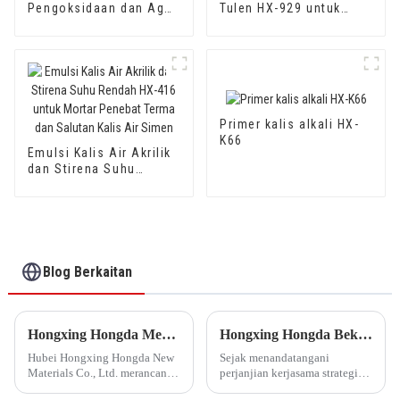
Pengoksidaan dan Agen
Tulen HX-929 untuk
Pembetulan Karat
Kapas Sutera Gred
900A/900B
Tinggi dan Kapas
DuPont
Primer kalis alkali HX-
K66
Emulsi Kalis Air Akrilik
dan Stirena Suhu
Rendah HX-416 untuk
Mortar Penebat Terma
dan Salutan Kalis Air
Simen
Blog Berkaitan
Hongxing Hongda Merancang Melabur 1.6 Bilion Yuan untuk Membina Loji Pengeluaran Emulsi Baharu dengan Kapasiti Output 510000 tan/tahun
Hongxing Hongda Bekerjasama dengan Keshun Waterproof Technology Co., Ltd untuk Membawa Masa Depan Baru Industri
Hubei Hongxing Hongda New
Sejak menandatangani
Materials Co., Ltd. merancang
perjanjian kerjasama strategik
untuk melabur sejumlah 1.1
dengan Keshun Waterproof